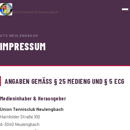
UTC NEULENGBACH
Union Tennisclub Neulengbach
Startseite
UTC NEULENGBACH
Neuigkeiten
IMPRESSUM
Tennistraining
Tenniscamps 2026
ANGABEN GEMÄSS § 25 MEDIENG UND § 5 ECG
Mitglied werden
Gäste
Medieninhaber & Herausgeber
Anfahrt
Union Tennisclub Neulengbach
Hainfelder Straße 100
Vorstand
A-3040 Neulengbach