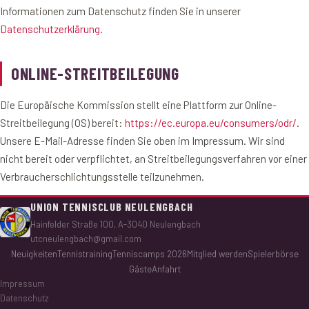
Informationen zum Datenschutz finden Sie in unserer
Datenschutzerklärung
.
ONLINE-STREITBEILEGUNG
Die Europäische Kommission stellt eine Plattform zur Online-
Streitbeilegung (OS) bereit:
https://ec.europa.eu/consumers/odr/
.
Unsere E-Mail-Adresse finden Sie oben im Impressum. Wir sind
nicht bereit oder verpflichtet, an Streitbeilegungsverfahren vor einer
Verbraucherschlichtungsstelle teilzunehmen.
UNION TENNISCLUB NEULENGBACH
Hainfelder Straße 100, A-3040 Neulengbach
utcneulengbach@gmail.com
Neuigkeiten
Tennistraining
Tenniscamps 2026
Mitglied werden
Spielerbörse
Gäste
Anfahrt
Impressum
Datenschutz