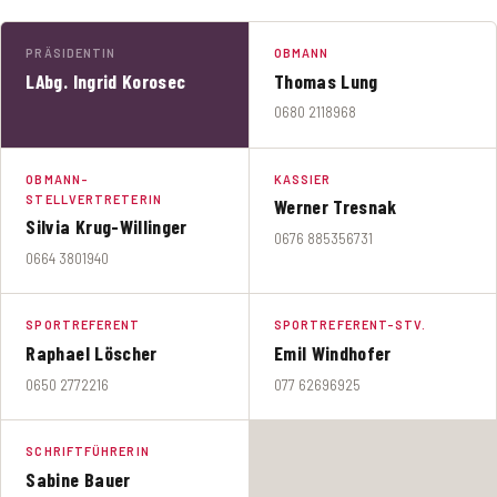
PRÄSIDENTIN
OBMANN
LAbg. Ingrid Korosec
Thomas Lung
0680 2118968
OBMANN-
KASSIER
STELLVERTRETERIN
Werner Tresnak
Silvia Krug-Willinger
0676 885356731
0664 3801940
SPORTREFERENT
SPORTREFERENT-STV.
Raphael Löscher
Emil Windhofer
0650 2772216
077 62696925
SCHRIFTFÜHRERIN
Sabine Bauer