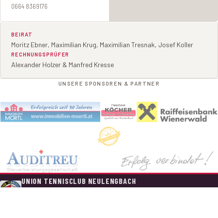
0664 8369176
BEIRAT
Moritz Ebner, Maximilian Krug, Maximilian Tresnak, Josef Koller
RECHNUNGSPRÜFER
Alexander Holzer & Manfred Kresse
UNSERE SPONSOREN & PARTNER
UNION TENNISCLUB NEULENGBACH
Hainfelder Straße 100, A-3040 Neulengbach
utcneulengbach@gmail.com
Neuigkeiten
Tennistraining
Tenniscamps 2026
Mitglied werden
Spielerbörse