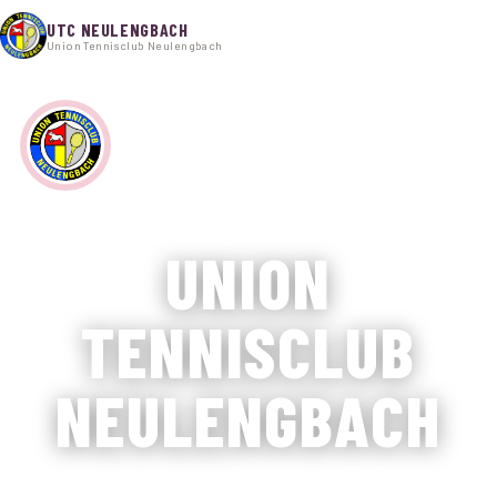
UTC NEULENGBACH
Union Tennisclub Neulengbach
Startseite
Neuigkeiten
Tennistraining
Herzlich Willkommen auf der Homepage des
UNION
Tenniscamps 2026
Mitglied werden
TENNISCLUB
Gäste
NEULENGBACH
Über uns
PLATZ RESERVIEREN
Die offizielle Seite des Tennisclubs Neulengbach