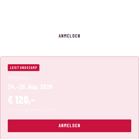
€ 200,–
–€ 10 für Geschwisterkinder
ANMELDEN
LEISTUNGSCAMP
PERFORMANCE
24.–26. Aug. 2026
€ 120,–
Für fortgeschrittene Spieler
ANMELDEN