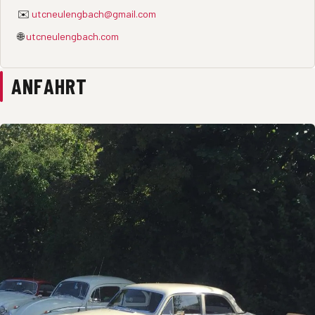
✉️
utcneulengbach@gmail.com
🌐
utcneulengbach.com
ANFAHRT