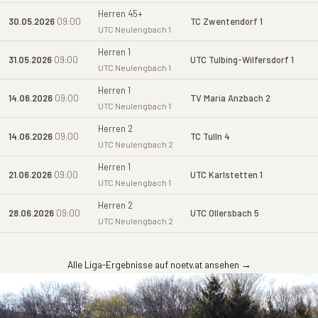
Herren 45+
30.05.2026
09:00
TC Zwentendorf 1
UTC Neulengbach 1
Herren 1
31.05.2026
09:00
UTC Tulbing-Wilfersdorf 1
UTC Neulengbach 1
Herren 1
14.06.2026
09:00
TV Maria Anzbach 2
UTC Neulengbach 1
Herren 2
14.06.2026
09:00
TC Tulln 4
UTC Neulengbach 2
Herren 1
21.06.2026
09:00
UTC Karlstetten 1
UTC Neulengbach 1
Herren 2
28.06.2026
09:00
UTC Ollersbach 5
UTC Neulengbach 2
Alle Liga-Ergebnisse auf noetv.at ansehen →